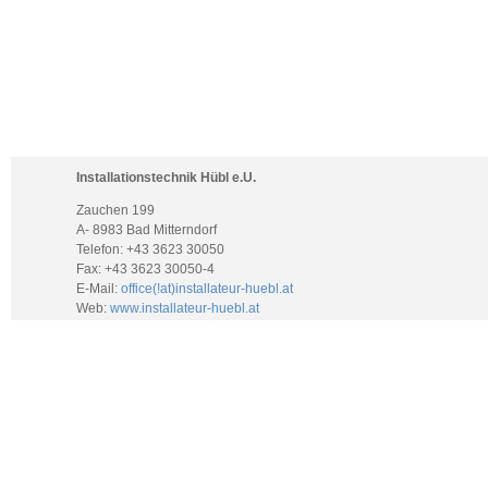
Installationstechnik Hübl e.U.
Zauchen 199
A- 8983 Bad Mitterndorf
Telefon: +43 3623 30050
Fax: +43 3623 30050-4
E-Mail:
office(!at)installateur-huebl.at
Web:
www.installateur-huebl.at